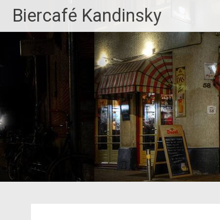
Ga
Biercafé Kandinsky
naar
de
inhoud