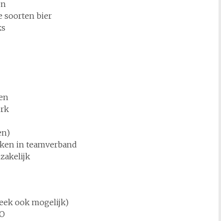
en
e soorten bier
ks
ren
erk
en)
rken in teamverband
zakelijk
week ook mogelijk)
AO